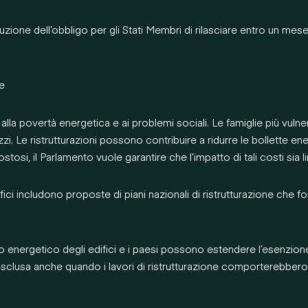
ione dell’obbligo per gli Stati Membri di rilasciare entro un mese le
he
 alla povertà energetica e ai problemi sociali. Le famiglie più vul
i. Le ristrutturazioni possono contribuire a ridurre le bollette en
osi, il Parlamento vuole garantire che l’impatto di tali costi sia lim
ci includono proposte di piani nazionali di ristrutturazione che f
ergetico degli edifici e i paesi possono estendere l’esenzione ad al
esclusa anche quando i lavori di ristrutturazione comporterebbero 