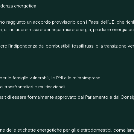
pendenza energetica
o raggiunto un accordo provvisorio con i Paesi dell’UE, che rich
za, di includere misure per risparmiare energia, produrre energia puli
nere l’indipendenza dai combustibili fossili russi e la transizione ve
er le famiglie vulnerabili, le PMI e le microimprese
i transfrontalieri e multinazionali
ssit di essere formalmente approvato dal Parlamento e dal Consig
ne delle etichette energetiche per gli elettrodomestici, come lam