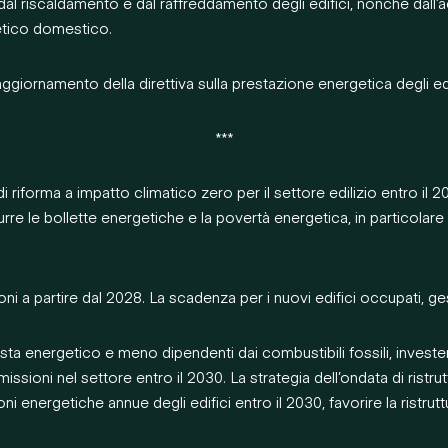
dal riscaldamento e dal raffreddamento degli edifici, nonchè dall’
tico domestico.
ornamento della direttiva sulla prestazione energetica degli edi
***
 riforma a impatto climatico zero per il settore edilizio entro il 
urre le bollette energetiche e la povertà energetica, in particolare
i a partire dal 2028. La scadenza per i nuovi edifici occupati, gest
 vista energetico e meno dipendenti dai combustibili fossili, investen
missioni nel settore entro il 2030. La strategia dell’ondata di rist
 energetiche annue degli edifici entro il 2030, favorire la ristruttur