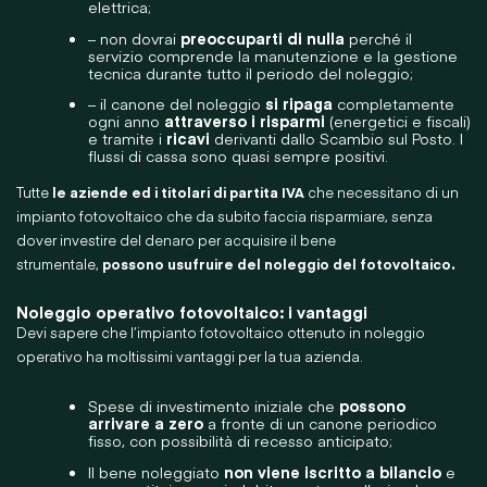
elettrica;
– non dovrai
preoccuparti di nulla
perché il
servizio comprende la manutenzione e la gestione
tecnica durante tutto il periodo del noleggio;
– il canone del noleggio
si ripaga
completamente
ogni anno
attraverso i risparmi
(energetici e fiscali)
e tramite i
ricavi
derivanti dallo
Scambio sul Posto
. I
flussi di cassa sono quasi sempre positivi.
Tutte
le aziende ed i titolari di partita IVA
che necessitano di un
impianto fotovoltaico che da subito faccia risparmiare, senza
dover investire del denaro per acquisire il bene
strumentale,
possono usufruire del noleggio del fotovoltaico.
Noleggio operativo fotovoltaico: i vantaggi
Devi sapere che l’impianto fotovoltaico ottenuto in noleggio
operativo ha moltissimi vantaggi per la tua azienda.
Spese di investimento iniziale che
possono
arrivare a zero
a fronte di un canone periodico
fisso, con possibilità di recesso anticipato;
Il bene noleggiato
non viene iscritto a bilancio
e