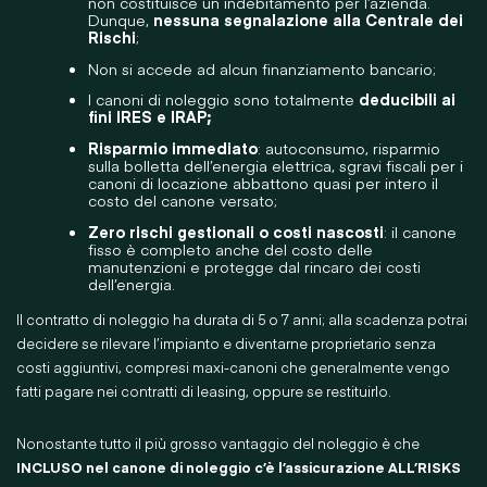
non costituisce un indebitamento per l’azienda.
Dunque,
nessuna segnalazione alla Centrale dei
Rischi
;
Non si accede ad alcun finanziamento bancario;
I canoni di noleggio sono totalmente
deducibili ai
fini IRES e IRAP;
Risparmio immediato
: autoconsumo, risparmio
sulla bolletta dell’energia elettrica, sgravi fiscali per i
canoni di locazione abbattono quasi per intero il
costo del canone versato;
Zero rischi gestionali o costi nascosti
: il canone
fisso è completo anche del costo delle
manutenzioni e protegge dal rincaro dei costi
dell’energia.
Il contratto di noleggio ha durata di 5 o 7 anni; alla scadenza potrai
decidere se rilevare l’impianto e diventarne proprietario senza
costi aggiuntivi, compresi maxi-canoni che generalmente vengo
fatti pagare nei contratti di leasing, oppure se restituirlo.
Nonostante tutto il più grosso vantaggio del noleggio è che
INCLUSO nel canone di noleggio c’è l’assicurazione ALL’RISKS